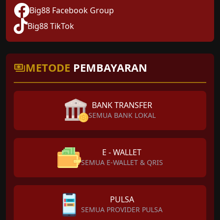
Big88 Facebook Group
Big88 TikTok
METODE
PEMBAYARAN
BANK TRANSFER
SEMUA BANK LOKAL
E - WALLET
SEMUA E-WALLET & QRIS
PULSA
SEMUA PROVIDER PULSA