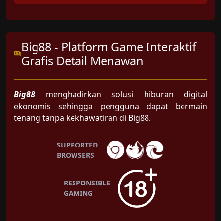
Big88 - Platform Game Interaktif
Grafis Detail Menawan
Big88
menghadirkan solusi hiburan digital
ekonomis sehingga pengguna dapat bermain
tenang tanpa kekhawatiran di Big88.
SUPPORTED
BROWSERS
RESPONSIBLE
GAMING