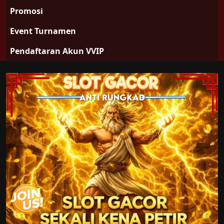
Promosi
Event Turnamen
Pendaftaran Akun VVIP