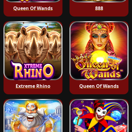
Queen Of Wands
888
Extreme Rhino
Queen Of Wands