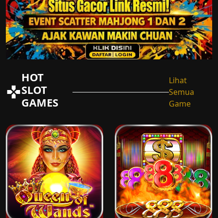
HOT
Lihat
SLOT
Semua
GAMES
Game